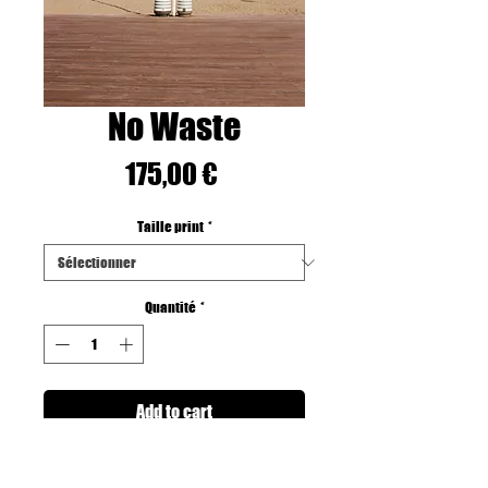
No Waste
Prix
175,00 €
Taille print
*
Quantité
*
Add to cart
Printed on Fine art Hahnemuhle Paper