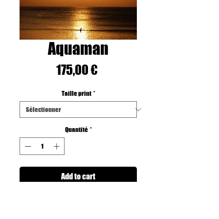
Aquaman
Prix
175,00 €
Taille print
*
Quantité
*
Add to cart
Printed on Fine art Hahnemuhle Paper